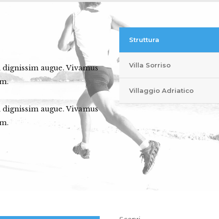
Struttura
Villa Sorriso
in dignissim augue. Vivamus
em.
Villaggio Adriatico
in dignissim augue. Vivamus
em.