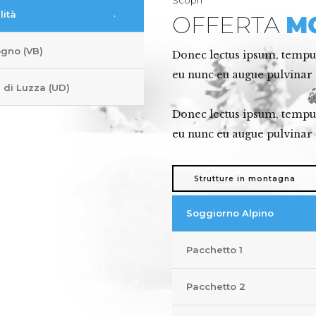
Scopri
lità
OFFERTA
M
gno (VB)
Donec lectus ipsum, tempus
eu nunc eu augue pulvinar 
i di Luzza (UD)
Donec lectus ipsum, tempus
eu nunc eu augue pulvinar 
Strutture in montagna
Soggiorno Alpino
Pacchetto 1
Pacchetto 2