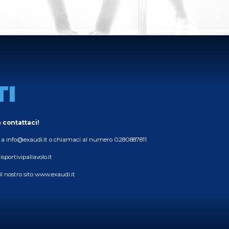
TI
o
contattaci!
 a
info@exaudi.it
o chiamaci al numero
0280887811
isportivipallavolo.it
l nostro sito
www.exaudi.it