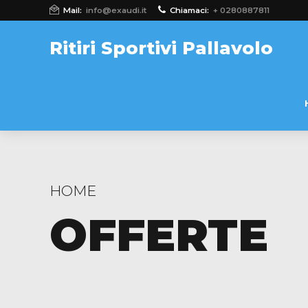
Mail:
info@exaudi.it
Chiamaci:
+ 0280887811
Ritiri Sportivi Pallavolo
HOME
OFFERTE