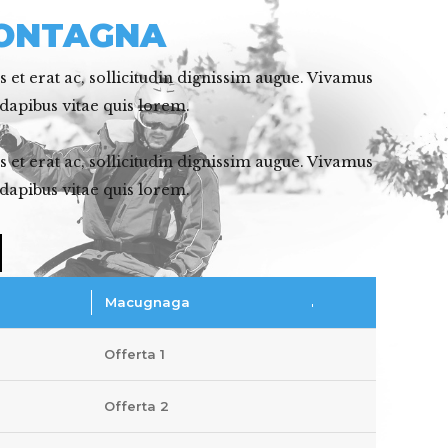
ONTAGNA
 et erat ac, sollicitudin dignissim augue. Vivamus
dapibus vitae quis lorem.
 et erat ac, sollicitudin dignissim augue. Vivamus
dapibus vitae quis lorem.
Macugnaga
Offerta 1
Offerta 2